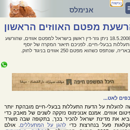
נגישות
אנימלס
רשעת מפטם האווזים הראשון
ב-18.5.2008 ניתן גזר-דין ראשון בישראל למפטם אווזים, שהורשע
עללות בבעלי-חיים. לפניכם תיאור המקרה של יוסף
יה, שנתפס כשהוא מפטם 250 אווזים בניגוד לחוק.
פים לאט...
 להעלות על הדעת התעללות בבעלי-חיים מובהקת יותר
טום אווזים. אמנם אנונימוס נזקקה לשנים של מאבק כדי
ביא את מדינת ישראל להכיר בכך, בתקופה שבה משרד
קלאות פעל בנחרצות כדי
להגן על המתעללים
. אולם