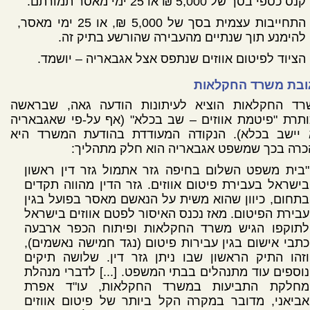
קנס כספי בסך של 5,000 ₪ או 25 ימי מאסר תמורתם.
התחייבות עצמית בסך של 5,000 ₪, או 25 ימי מאסר,
להימנע תוך שנתיים מהעבירה שהורשע בתיק זה.
הציוד לפיטום אווזים שנתפס אצל אגבאריה – יושמד.
ובת משרד החקלאות
רד החקלאות הוציא לעיתונות הודעה גאה, שבראשה
תרת "פיטמת אווזים – שב בכלא" (אף על-פי שאגבאריה
 יישב בכלא). הנקודה המעודדת בהודעת המשרד היא
כרה בכך שמשפט אגבאריה הוא חלק מתהליך:
"בית משפט השלום בחיפה גזר אתמול גזר דין ראשון
בישראל בעבירת פיטום אווזים. גזר הדין מהווה תקדים
בתחום, כיוון שהוא משית על הנאשם מאסר בפועל בגין
עבירת הפיטום. מאז נכנס האיסור לפטם אווזים בישראל
לתוקפו הגיש משרד החקלאות ופיתוח הכפר ארבעה
כתבי אישום בגין עבירות פיטום (נגד חמישה נאשמים),
וזהו התיק הראשון שבו ניתן גזר דין. שלושה תיקים
נוספים עוד מתנהלים בבתי המשפט. [...] לדברי מנהלת
מחלקת התביעות במשרד החקלאות, עו"ד אפרת
אביאני, מדובר במקרה הקל ביותר של פיטום אווזים