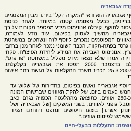
רה אגבאריה
ף אגבאריה הוא ודאי "המקרה הקל" ביותר מבין המפטמים
בריינים, כבעל מפטמה קטנה במיוחד. לאחר כניסת
סור לתוקף, קיבלה אנונימוס מידע ממספר מקורות על כך
גבאריה ממשיך לעסוק בפיטום. עוד נודע לעמותה,
ווזים המפוטמים נמכרים ליוסף לז'ה ונשחטים במשחטת
 גרס" בפתח-תקווה. הכבד השומני נמכר לאחר מכן ברחבי
ץ. אנונימוס העבירה את המידע ליחידת הפיצו"ח. פקחי
חידה אמרו שלא מצאו מידע מפליל במשחטת "פו גרס",
אולם בדצמבר 2006 תפסו את אגבאריה בקלקלתו.
ב-25.3.2007 הכריז משרד החקלאות על הגשת כתב-אישום
ו:
"יוסף אגבאריה נאשם בפיטום, בתדירות של שלוש עד
חמש פעמים ביום, של להקת האווזים שברשותו המונה
כ-250 אווזים. כתוצאה מההלעטה הכפויה נגרם כאב
וסבל גופני לאווזים. בשני המשקים [של אגבאריה ושל
יונתן אשתר] בוצעו חיפושים ונתפס והוחרם הציוד
ששימש לפיטום אווזים."
שמה: התעללות בבעלי-חיים