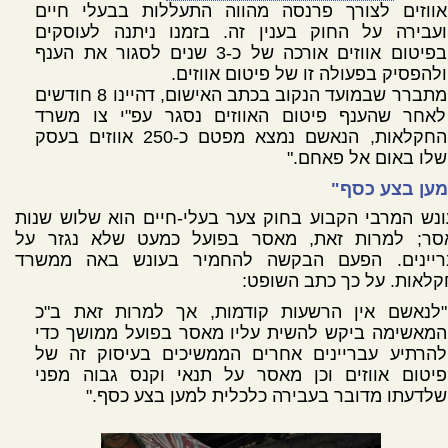
אווזים לצורך פרנסה מהווה התעללות בבעלי חיים
ועבירה על החוק בענין זה. בזמנו ניתנה לעוסקים
בפיטום אווזים אורכה של כ-3 שנים לסגור את הענף
ולהפסיק בפעולה זו של פיטום אווזים.
מתברר שבמועד הנקוב בכתב האישום, דהיינו 8 חודשים
לאחר שהענף פיטום האווזים נסגר עפ"י צו משרד
החקלאות, הנאשם נמצא מפטם כ-250 אווזים בעסק
שלו באום אל פאחם."
מען בצע כסף"
נש המרבי הקבוע בחוק צער בעלי-חיים הוא שלוש שנות
סר; למרות זאת, מאסר בפועל כמעט שלא נגזר על
ריינים. הפעם הבקשה להחמיר בעונש באה ממשרד
לאות. על כך כתב השופט:
"לנאשם אין הרשעות קודמות, אך למרות זאת ב"כ
המאשימה ביקש להשית עליו מאסר בפועל ממושך כדי
להרתיע עבריינים אחרים הממשיכים בעיסוק זה של
פיטום אווזים וכן מאסר על תנאי וקנס גבוה מפני
שלדעתו מדובר בעבירה כלכלית למען בצע כסף."