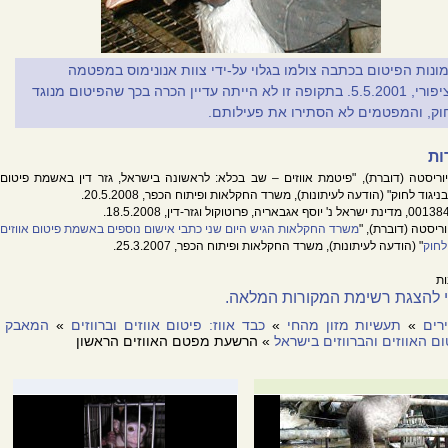
ונות הפיטום בכתבה צולמו בגלוי על-ידי צוות אנונימוס במפטמה
בציפורי, 5.5.2001. בתקופה זו לא הייתה עדיין הכרה בכך שהפיטום מנוגד
וק, והמפטמים לא הסתירו את פעילותם.
ות
וריסטה (דוברת), "פיטמת אווזים – שב בכלא: לראשונה בישראל, גזר דין באשמת פיטום
בניגוד לחוק" (הודעה לעיתונות), משרד החקלאות ופיתוח הכפר, 20.5.2008.
ריסטה (דוברת), "
משרד החקלאות הגיש היום שני כתבי אישום נוספים באשמת פיטום אווזים
לחוק
" (הודעה לעיתונות), משרד החקלאות ופיתוח הכפר, 25.3.2007.
ות
 להצגת רשימת המקורות המלאה.
ימון, "
פיטום ומאסר
", נענע 10, 21.5.2008.
מוס מברכת על החלטת ביה"מש לגזור מאסר בפועל על מפטם אווזים
", כאן נעים, 21.5.2008.
רים
»
תעשיות מזון מהחי
»
כבד אווז: פיטום אווזים וברווזים
»
המאבק
כהן, "
תקדים: 5 חודשי מאסר בפועל הוטלו על חקלאי שפיטם אווזים בניגוד לחוק
", The
ם האווזים והברווזים בישראל
» הרשעת מפטם האווזים הראשון
20.
כהן, "
תקדים: 5 חודשי מאסר בפועל הוטלו על חקלאי שפיטם אווזים בניגוד לחוק
", וואלה!,
20.5
הן, "
לראשונה: חקלאי שפיטם אווזים נדון למאסר
", הארץ, 20.5.2008.
ע, "
לראשונה: מאסר בפועל למפטם אווזים
" , msn, 20.5.2008.
יכמן, "
תקדים: עונש מאסר למפטם אווזים סדרתי
", ynet, 20.5.2008.