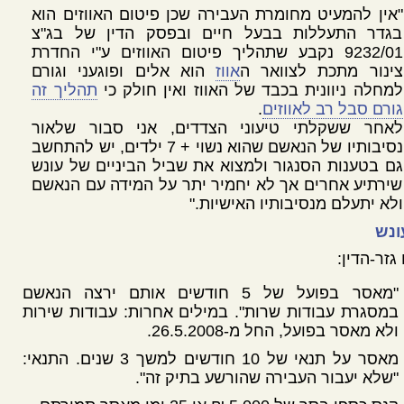
"אין להמעיט מחומרת העבירה שכן פיטום האווזים הוא
בגדר התעללות בבעל חיים ובפסק הדין של בג"צ
9232/01 נקבע שתהליך פיטום האווזים ע"י החדרת
צינור מתכת לצוואר ה
אווז
הוא אלים ופוגעני וגורם
למחלה ניוונית בכבד של האווז ואין חולק כי
תהליך זה
גורם סבל רב לאווזים
.
לאחר ששקלתי טיעוני הצדדים, אני סבור שלאור
נסיבותיו של הנאשם שהוא נשוי + 7 ילדים, יש להתחשב
גם בטענות הסנגור ולמצוא את שביל הביניים של עונש
שירתיע אחרים אך לא יחמיר יתר על המידה עם הנאשם
ולא יתעלם מנסיבותיו האישיות."
ונש
 גזר-הדין:
"מאסר בפועל של 5 חודשים אותם ירצה הנאשם
במסגרת עבודות שרות". במילים אחרות: עבודות שירות
ולא מאסר בפועל, החל מ-26.5.2008.
מאסר על תנאי של 10 חודשים למשך 3 שנים. התנאי:
"שלא יעבור העבירה שהורשע בתיק זה".