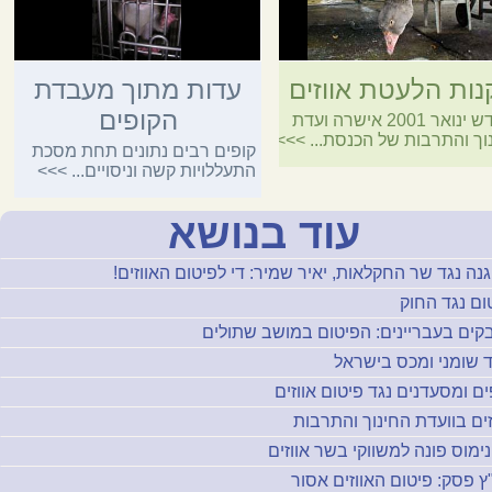
דליה מזורי, "לראשונה: מפטם אווזים - למאסר", מעריב, 21.5.2008, עמ' 23.
 "
לראשונה בארץ: עונש על פיטום אווזים
", nrg מעריב, 20.5.2008.
לג-מזרחי‏, "
לראשונה: חקלאי שהורשע בפיטום אווזים נדון לעבודות שירות
", גלובס,
20.5
ים, "
לראשונה בישראל, גזר דין באשמת פיטום אווזים בניגוד לחוק
", כאן נעים, 20.5.2008.
ות הלעטת אווזים
עדות מתוך מעבדת
עצר, "
גזר דין ראשון באשמת פיטום אווזים
", ערוץ 7, 20.5.2008.
הקופים
בחודש ינואר 2001 אישרה ועדת
וך והתרבות של הכנסת...
>>>
קופים רבים נתונים תחת מסכת
התעללויות קשה וניסויים...
>>>
עוד בנושא
נה נגד שר החקלאות, יאיר שמיר: די לפיטום האווזים!
ום נגד החוק
קים בעבריינים: הפיטום במושב שתולים
 שומני ומכס בישראל
ם ומסעדנים נגד פיטום אווזים
זים בוועדת החינוך והתרבות
נימוס פונה למשווקי בשר אווזים
ץ פסק: פיטום האווזים אסור