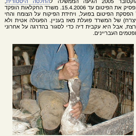
בר 2005 הגיעה הממשלה ל
החלטה היסטורית
,
להפסיק את הפיטום עד 15.4.2006. משרד החקלאות הופקד
הפסקת הפיטום בפועל, ויחידת הפיקוח על הצומח והחי
צו"ח) של המשרד פועלת מאז בעניין. הפעולה אטית ולא
צת, אבל היא עקבית דיה כדי לסגור בהדרגה על אחרוני
טמים העבריינים.