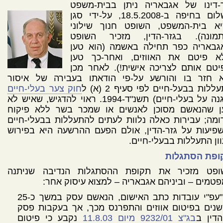
ר-דינו של אגבאריה ניתן בבית-משפט
השלום בחיפה ב-18.5.2008, על-ידי סגן
יא בית-המשפט, השופט חנוך שילוני
תמונה). בגזר-הדין, מזכיר השופט
גבאריה כפר תחילה באשמה (הוא טען
א פיטם את האווזים, ואחר-כך טען
יטם אותם לצריכה אישית!). לאחר מכן
א חזר בו והורשע על-פי הודאתו בעבירה של איסור
ללות בבעל-חיים לפי סעיף 2 (א) ל
חוק צער בעלי-חיים
(הגנה על בעלי-חיים) תשנ"ד-1994. ראוי להדגיש, שאיש לא
ן שהנאשם מסוכן לאנשים או שמכר בשר ללא פיקוח
ומה; עבירות כאלה נלוות לעתים להתעללות בבעלי-חיים
פיעות על גזר-הדין, אולם הפעם ההרשעה היא בפירוש
ון התעללות בבעלי-חיים.
ופת הסתגלות
ופט מזכיר את תקופת ההסתגלות הנדיבה שניתנה
טמים – וביניהם אגבאריה – למצוא עיסוק אחר:
"עפ"י עובדות כתב האישום, הנאשם עסק במשך כ-25
שנים בפיטום אווזים והתפרנס מכך, אך בעקבות פסק
הדין ב
בג"צ 9232/01 מיום 11.8.03
נקבע כי פיטום