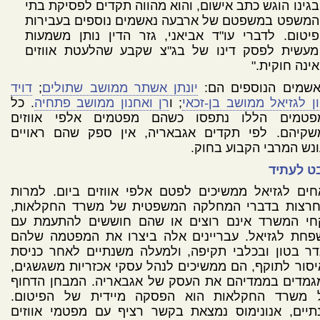
בגינו הוגש כתב אישום, והוא מהווה תקדים לפסיקת בתי
המשפט במשפטם של ארבעה נאשמים נוספים בעבירות
פיטום. לדברי עו"ד אביאני, גזר הדין נותן משמעות
מעשית לפסק דינו של בג"צ שקבע שהלעטת אווזים
אינה חוקית."
אשמים הנוספים הם:
יונתן אשתר ממושב שתולים
;
דויד
ון לגזיאל ממושב בן-זכאי
; ו
רן ואחנון ממושב פתחיה
. כל
פטמים הללו נתפסו כשהם מפטמים אלפי אווזים
שקיהם. לפי תקדים אגבאריה, אין ספק שהם ראויים
נש המרבי הקבוע בחוק.
ט לעתיד
ים לגזיאל ממשיכים לפטם אלפי אווזים ביום. למרות
חרצות בדברי המחלקה המשפטית של משרד החקלאות,
חי המשרד אינם רוצים או שהם חוששים להתעמת עם
פחת לגזיאל. עבריינים אלה ביצרו את המפטמה שלהם
ר בטון ובכלבי תקיפה, ולמעלה משנתיים לאחר כניסת
סור לתוקף, הם ממשיכים לנהל עסקי אכזריות משגשגים,
גמדים בממדיהם את העסק של אגבאריה. המבחן הדחוף
 משרד החקלאות הוא הפסקה מיידית של הפיטום.
תיים, אנונימוס נמצאת בקשר רציף עם מפטמי אווזים