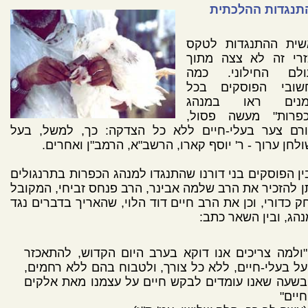
תנגדות ההלכתית
שית ההתנגדות לטקס
זרי זה לא צצה מתוך
ולם החילוני. כמה
שובי הפוסקים בכל
מנים ראו במנהג
כפרות" מעשה פסול,
ורם צער בעלי-חיים ללא כל הצדקה: כך, למשל, בעל
לחן ערוך - ר' יוסף קארו, הרשב"א, הרמב"ן ואחרים.
ן הפוסקים בני דורנו שהתנגדו למנהג הכפרות בתרנגולים
ן להזכיר את הרב שלמה אבינר, הרב פנחס זביחי, המקובל
ק כדורי, וכן את הרב חיים דוד הלוי, שהאריך בדברים נגד
הג, ובין השאר כתב:
"ולמה צריכים אנו דוקא בערב היום הקדוש, להתאכזר
על בעלי-חיים, ללא כל צורך, ולטבוח בהם ללא רחמים,
בשעה שאנו עומדים לבקש חיים על עצמנו מאת אלקים
חיים"