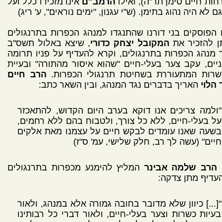
חות חיים סימן תר"ה), ואילו
הרמב"ם
אינו מזכירו כלל ועל
גם לא היה נהוג בתימן. (ש"י עגנון, "ימים נוראים", ע' ריג)
הפוסקים בני דורנו שהתנגדו למנהג הכפרות בתרנגולים
ן להזכיר את
המקובל יצחק כדורי
, שיצא באלול תשס"ב
 מנהג הכפרות בתרנגולים, וקרא להעדיף על פניו תרומה
יים, עקב צער בעלי-חיים "שהוא איסור מהתורה" ובעיית
שרות המתעוררת בשחיטת תרנגולי הכפרות.
הרב חיים
 הלוי
האריך בדברים נגד המנהג, ובין השאר כתב:
"ולמה צריכים אנו דוקא בערב היום הקדוש, להתאכזר
על בעלי-חיים, ללא כל צורך, ולטבוח בהם ללא רחמים,
בשעה שאנו עומדים לבקש חיים על עצמנו מאת אלקים
חיים" (עשה לך רב, חלק שלישי, עמ' ס"ז)
הרב שלמה אבינר
המליץ להימנע מכפרות בתרנגולים
עדיף מתן צדקה:
"[...] כיוון שלא מדובר בחובה גמורה אלא במנהג, ולאור
בעיות כשרות וצער בעלי-חיים, ולאור דברי כל רבותינו