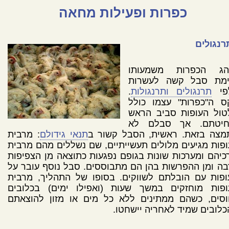
כפרות ופעילות מחאה
רנגולים
הג הכפרות משמעותו
ימת סבל קשה לעשרות
פי
תרנגולים ותרנגולות
.
ס ה"כפרות" עצמו כולל
טול העופות סביב הראש
חיטתם. אך סבלם לא
מצה בזאת. ראשית, הסבל קשור ב
תנאי גידולם
: מרבית
פות מגיעים מלולים תעשייתיים, שם נשללים מהם מרבית
כיהם ומערכות שונות בגופם נפגעות כתוצאה מן הצפיפות
ה ומן ההפרשות בהן הם מתבוססים. סבל נוסף עובר על
ופות עם הובלתם לשווקים. בסופו של התהליך, מרבית
ופות מוחזקים במשך שעות (ואפילו ימים) בכלובים
וסים, כשהם ממתינים ללא כל מים או מזון להוצאתם
לובים שמיד לאחריה יישחטו.