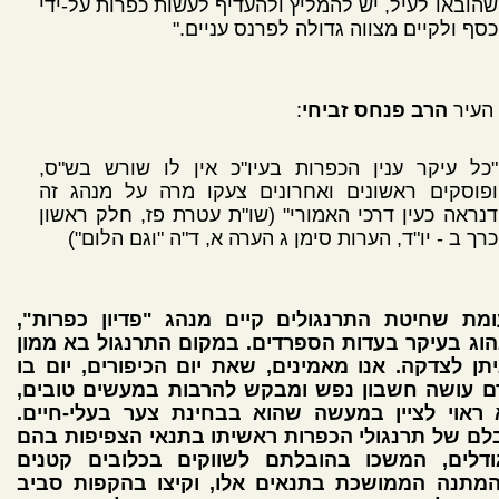
שהובאו לעיל, יש להמליץ ולהעדיף לעשות כפרות על-ידי
כסף ולקיים מצווה גדולה לפרנס עניים."
 העיר
הרב פנחס זביחי
:
"כל עיקר ענין הכפרות בעיו"כ אין לו שורש בש"ס,
ופוסקים ראשונים ואחרונים צעקו מרה על מנהג זה
דנראה כעין דרכי האמורי" (שו"ת עטרת פז, חלק ראשון
כרך ב - יו"ד, הערות סימן ג הערה א, ד"ה "וגם הלום")
ומת שחיטת התרנגולים קיים מנהג "פדיון כפרות",
הוג בעיקר בעדות הספרדים. במקום התרנגול בא ממון
תן לצדקה. אנו מאמינים, שאת יום הכיפורים, יום בו
ם עושה חשבון נפש ומבקש להרבות במעשים טובים,
 ראוי לציין במעשה שהוא בבחינת צער בעלי-חיים.
לם של תרנגולי הכפרות ראשיתו בתנאי הצפיפות בהם
ודלים, המשכו בהובלתם לשווקים בכלובים קטנים
המתנה הממושכת בתנאים אלו, וקיצו בהקפות סביב