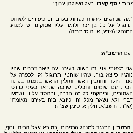
מר
ר' יוסף קארו
, בעל השולחן ערוך:
"מה שנוהגים לעשות כפרות בערב יום כיפורים לשחוט
תרנגול על כל בן זכר ולומר עליו פסוקים יש למנוע
המנהג" (שו"ע, או"ח ס' תר"ה)
 גם
הרשב"א
:
אני מצאתי ענין זה פשוט בעירנו עם שאר דברים שהיו
נוהגין כיוצא בזה, שהיו שוחטין תרנגול זקן לכפרה על
נער היולד וחותכין ראשו ותולין הראש בנוצתו בפתח
הבית עם שומים וחבלים שרבה שנראו בעיני כדרכי
האמורים, וריחקתי כל זה הרבה, ובחסד עליון נשמעו
דברי ולא נשאר מכל זה וכיוצא בזה בעירנו מאומה"
(שו"ת הרשב"א, חלק א, סימן שצ"ה)
הרמב"ן
התנגד למנהג הכפרות (כמובא אצל הבית יוסף,