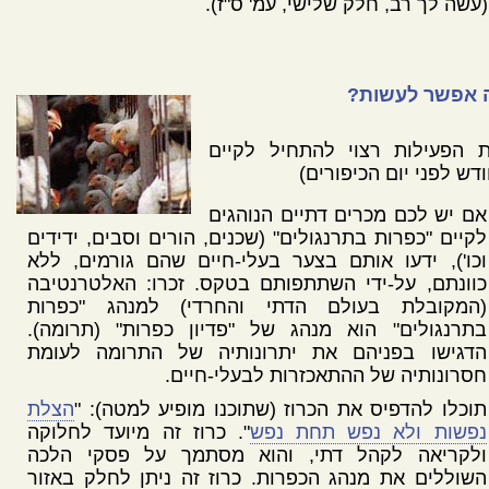
(עשה לך רב, חלק שלישי, עמ' ס"ז).
 אפשר לעשות?
ת הפעילות רצוי להתחיל לקיים
דש לפני יום הכיפורים)
אם יש לכם מכרים דתיים הנוהגים
לקיים "כפרות בתרנגולים" (שכנים, הורים וסבים, ידידים
וכו'), ידעו אותם בצער בעלי-חיים שהם גורמים, ללא
כוונתם, על-ידי השתתפותם בטקס. זכרו: האלטרנטיבה
(המקובלת בעולם הדתי והחרדי) למנהג "כפרות
בתרנגולים" הוא מנהג של "פדיון כפרות" (תרומה).
הדגישו בפניהם את יתרונותיה של התרומה לעומת
חסרונותיה של ההתאכזרות לבעלי-חיים.
תוכלו להדפיס את הכרוז (שתוכנו מופיע למטה): "
הצלת
נפשות ולא נפש תחת נפש
". כרוז זה מיועד לחלוקה
ולקריאה לקהל דתי, והוא מסתמך על פסקי הלכה
השוללים את מנהג הכפרות. כרוז זה ניתן לחלק באזור